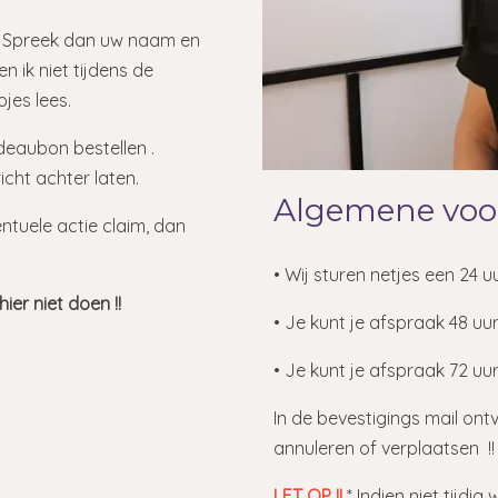
n. Spreek dan uw naam en
n ik niet tijdens de
jes lees.
deaubon bestellen .
cht achter laten.
Algemene vo
tuele actie claim, dan
• Wij sturen netjes een 24 
ier niet doen !!
• Je kunt je afspraak 48 uu
• Je kunt je afspraak 72 uu
In de bevestigings mail ontv
annuleren of verplaatsen !!
LET OP !!
* Indien niet tijd