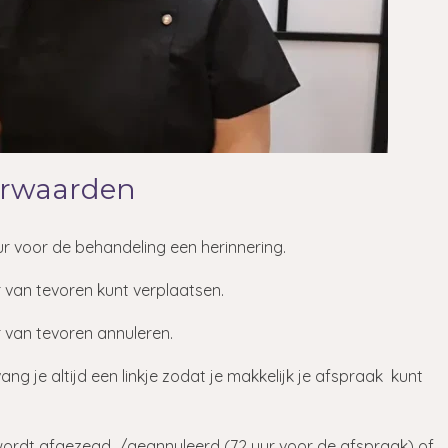
orwaarden
uur voor de behandeling een herinnering.
r van tevoren kunt verplaatsen.
r van tevoren annuleren.
ang je altijd een linkje zodat je makkelijk je afspraak kunt
ig wordt afgezegd /geannuleerd (72 uur voor de afspraak) of