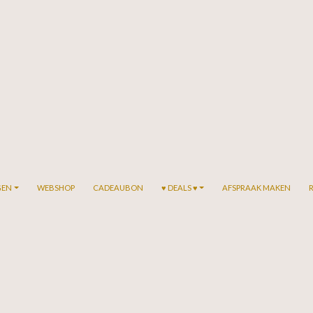
GEN
WEBSHOP
CADEAUBON
♥ DEALS ♥
AFSPRAAK MAKEN