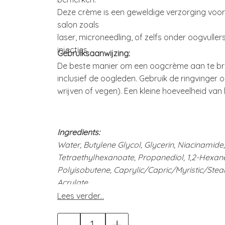
Deze crème is een geweldige verzorging voor
salon zoals
laser, microneedling, of zelfs onder oogvulle
injecties.
Gebruiksaanwijzing:
De beste manier om een ​​oogcrème aan te bre
inclusief de oogleden. Gebruik de ringvinger 
wrijven of vegen). Een kleine hoeveelheid van
Ingredients:
Water, Butylene Glycol, Glycerin, Niacinamide,
Tetraethylhexanoate, Propanediol, 1,2-Hexan
Polyisobutene, Caprylic/Capric/Myristic/Stear
Acrylate
Crosspolymer, Arginine, Bis-Diglyceryl Poly
Lees verder...
Acryloyldimethyltaurate/
-
+
Beheneth-25 Methacrylate Crosspolymer, Pan