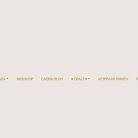
GEN
WEBSHOP
CADEAUBON
♥ DEALS ♥
AFSPRAAK MAKEN