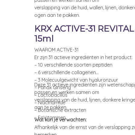
verslapping van de huid, wallen, lijnen, donke
ogen aan te pakken.
KRX ACTIVE-31 REVITA
15ml
WAAROM ACTIVE-31
Er zijn 31 actieve ingrediënten in het product.
– 10 verschillende soorten peptiden
– 6 verschillende collagenen
– 3 Molecuulgewicht van hyaluronzuur
Deze 31 actieve ingrediënten zijn wetenschap
– Panax Ginseng
passen en werken samen om
– Lactobacillus
verslapping van de huid, lijnen, donkere krin
– Niacinamide
aan te pakken.
– Botanische extracten
– EnVitaminen
Wat kun je verwachten:
Afhankelijk van de ernst van de verslapping z
bemerken.