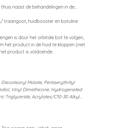
 thuis naast de behandelingen in de
rs/ traangoot, huidbooster en botuline
ngen is door het orbitale bot te volgen,
om het product in de huid te kloppen (niet
 het product is voldoende.
 Diisostearyl Malate, Pentaerythrityl
ediol, Vinyl Dimethicone, Hydrogenated
ic Triglyceride, Acrylates/C10-30 Alkyl
acyladipate-2, Ammonium
thenol, Sodium Polyacryloyldimethyl