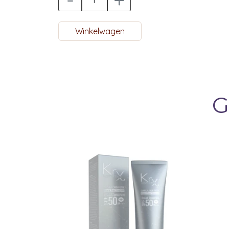
Taurate,
Glyceryl Acrylate/Acrylic Acid Copolymer, Et
Winkelwagen
Glycyrrhizate, Allantoin,
Adenosine, Disodium EDTA, Hydrolyzed Elasti
Sodium
Hyaluronate, Fragrance, Cynanchum Atratum 
Hydrolyzed
G
Hyaluronic Acid, Lactobacillus Ferment, Pana
Desamido
Collagen, Anemarrhena Asphodeloides Root E
Acetylated