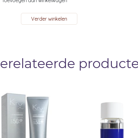
Toevoegen aan winkelwagen
hylhexylglycerin, Dipotassium
Verder winkelen
n, Tremella Fuciformis Polysaccharide,
Extract, Hydrolyzed Collagen,
erelateerde product
x Ginseng Root Extract, Atelocollagen,
xtract, Soluble Collagen, Sodium