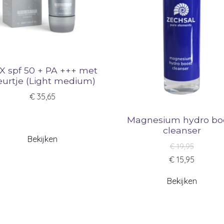
X spf 50 + PA +++ met
eurtje (Light medium)
€ 35,65
Magnesium hydro bo
cleanser
Bekijken
€ 19,95
€ 15,95
Bekijken