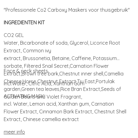
"Professionele Co2 Carboxy Maskers voor thuisgebruik"
INGREDIENTEN KIT
CO2 GEL
Water, Bicarbonate of soda, Glycerol, Licorice Root
Extract, Common ivy
extract, Brussonetia, Betaine, Caffeine, Potassium
sorbate, Filtered Snail Secret,Carnation Flower
Face & neck sheets
Extract,Brown tree bark,Chestnut inner shell,Camellia
Chinese,Horse Chestnut Extract,Tiu East,Portulak
incl:Water, Citric Acid, Xanthan Gum
garden,Green tea leaves,Rice Bran Extract,Seeds of
ACTIVATING MASK
Golden Beans and Violet Fragrant,
incl. Water, Lemon acid, Xanthan gum, Carnation
Flower Extract, Cinnamon Bark Extract, Chestnut Shell
Extract, Chinese camellia extract
meer info